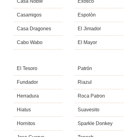
Casa Noble
Exotico
Casamigos
Espolòn
Casa Dragones
El Jimador
Cabo Wabo
El Mayor
El Tesoro
Patrón
Fundador
Riazul
Herradura
Roca Patron
Hiatus
Suavesito
Hornitos
Sparkle Donkey