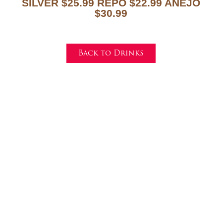
SILVER $25.99 REPO $22.99 AÑEJO
$30.99
Back to Drinks
Make a reservation
Currently, we accept reservations via phone. Please
call (317) 991-3058.
Questions or concerns? We’re all ears! Use the contact
form here to reach a Mr. Tequila’s manager and to sign